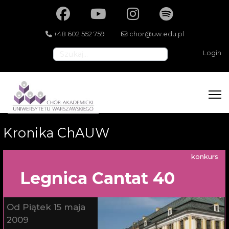
+48 602 552 759
chor@uw.edu.pl
Szukaj
Login
Kronika ChAUW
konkurs
Legnica Cantat 40
Od Piątek 15 maja
2009