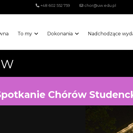
+48 602 552 759
chor@uw.edu.pl
wna
To my
Dokonania
Nadchodzące wyda
UW
Spotkanie Chórów Studenc