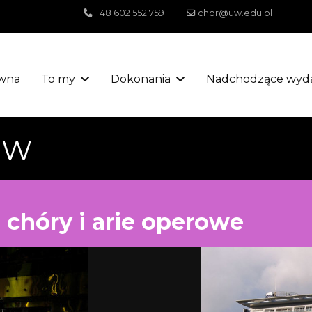
+48 602 552 759
chor@uw.edu.pl
wna
To my
Dokonania
Nadchodzące wyda
UW
 chóry i arie operowe