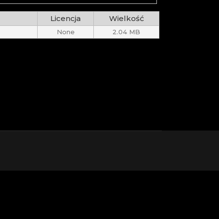
Licencja
Wielkość
None
2.04 MB