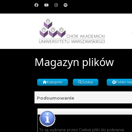
Magazyn plików
Kategorie
Szukaj
Folder na
Podsumowanie
To są wybrane przez Ciebie pliki do pobrania