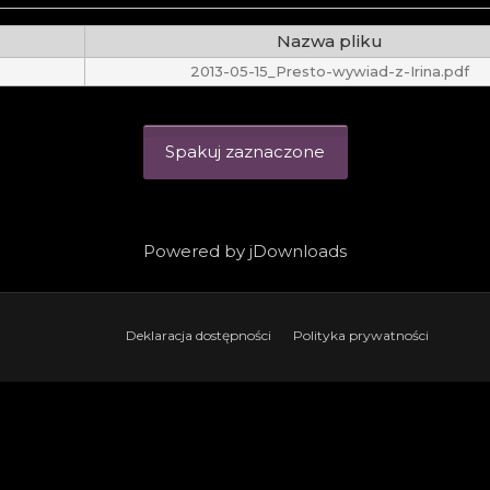
Nazwa pliku
2013-05-15_Presto-wywiad-z-Irina.pdf
Spakuj zaznaczone
Powered by jDownloads
Deklaracja dostępności
Polityka prywatności