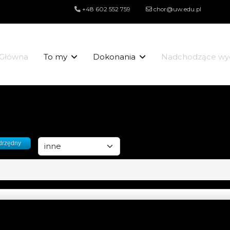
+48 602 552 759
chor@uw.edu.pl
Główna
To my
Dokonania
Nadchodzące wy
drzędny