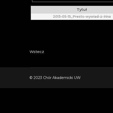
Tytuł
2013-05-15_Presto-wywiad-z-Irina
Captcha
*
Wstecz
© 2023 Chór Akademicki UW