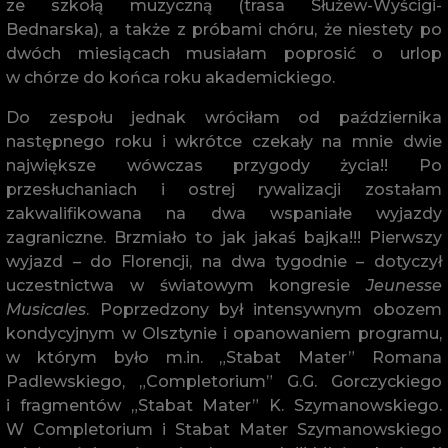
ze szkołą muzyczną (trasa Służew-Wyścigi-
Bednarska), a także z próbami chóru, że niestety po
dwóch miesiącach musiałam poprosić o urlop
w chórze do końca roku akademickiego.
Do zespołu jednak wróciłam od października
następnego roku i wkrótce czekały na mnie dwie
największe wówczas przygody życia!! Po
przesłuchaniach i ostrej rywalizacji zostałam
zakwalifikowana na dwa wspaniałe wyjazdy
zagraniczne. Brzmiało to jak jakaś bajka!!! Pierwszy
wyjazd – do Florencji, na dwa tygodnie – dotyczył
uczestnictwa w światowym kongresie
Jeunesse
Musicales
. Poprzedzony był intensywnym obozem
kondycyjnym w Olsztynie i opanowaniem programu,
w którym było m.in. „Stabat Mater” Romana
Padlewskiego, „Completorium” G.G. Gorczyckiego
i fragmentów „Stabat Mater” K. Szymanowskiego.
W Completorium i Stabat Mater Szymanowskiego