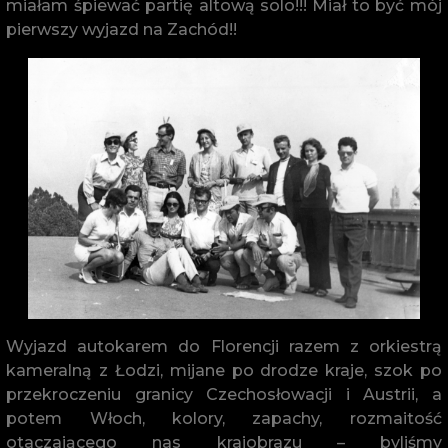
miałam śpiewać partię altową solo!!! Miał to być mój
pierwszy wyjazd na Zachód!!
Wyjazd autokarem do Florencji razem z orkiestrą
kameralną z Łodzi, mijane po drodze kraje, szok po
przekroczeniu granicy Czechosłowacji i Austrii, a
potem Włoch, kolory, zapachy, rozmaitość
otaczającego nas krajobrazu – byliśmy