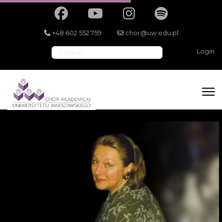
+48 602 552 759
chor@uw.edu.pl
Szukaj
Login