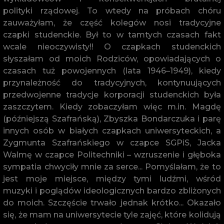
polityki rządowej. To wtedy na próbach chóru
zauważyłam, że część kolegów nosi tradycyjne
czapki studenckie. Był to w tamtych czasach fakt
wcale nieoczywisty!! O czapkach studenckich
słyszałam od moich Rodziców, opowiadających o
czasach tuż powojennych (lata 1946–1949), kiedy
przynależność do tradycyjnych, kontynuujących
przedwojenne tradycje korporacji studenckich była
zaszczytem. Kiedy zobaczyłam więc m.in. Magdę
(późniejszą Szafrańską), Zbyszka Bondarczuka i parę
innych osób w białych czapkach uniwersyteckich, a
Zygmunta Szafrańskiego w czapce SGPiS, Jacka
Walmę w czapce Politechniki – wzruszenie i głęboka
sympatia chwyciły mnie za serce... Pomyślałam, że to
jest moje miejsce, między tymi ludźmi, wśród
muzyki i poglądów ideologicznych bardzo zbliżonych
do moich. Szczęście trwało jednak krótko... Okazało
się, że mam na uniwersytecie tyle zajęć, które kolidują