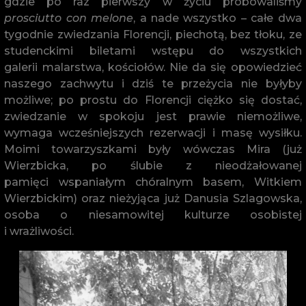
gdzie po raz pierwszy w życiu próbowaliśmy
prosciutto con melone
, a nade wszystko – całe dwa
tygodnie zwiedzania Florencji, piechotą, bez tłoku, ze
studenckimi biletami wstępu do wszystkich
galerii malarstwa, kościołów. Nie da się opowiedzieć
naszego zachwytu i dziś te przeżycia nie byłyby
możliwe; po prostu do Florencji ciężko się dostać,
zwiedzanie w spokoju jest prawie niemożliwe,
wymaga wcześniejszych rezerwacji i masę wysiłku.
Moimi towarzyszkami były wówczas Mira (już
Wierzbicka, po ślubie z nieodżałowanej
pamięci wspaniałym chóralnym basem, Witkiem
Wierzbickim) oraz nieżyjąca już Danusia Szlagowska,
osoba o niesamowitej kulturze osobistej
i wrażliwości.