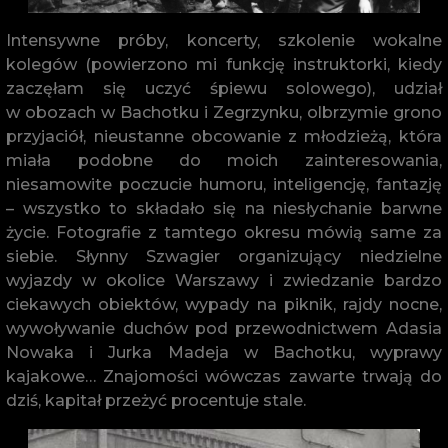
Intensywne próby, koncerty, szkolenie wokalne
kolegów (powierzono mi funkcję instruktorki, kiedy
zaczęłam się uczyć śpiewu solowego), udział
w obozach w Bachotku i Zegrzynku, olbrzymie grono
przyjaciół, nieustanne obcowanie z młodzieżą, która
miała podobne do moich zainteresowania,
niesamowite poczucie humoru, inteligencję, fantazję
– wszystko to składało się na niesłychanie barwne
życie. Fotografie z tamtego okresu mówią same za
siebie. Słynny Szwagier organizujący niedzielne
wyjazdy w okolice Warszawy i zwiedzanie bardzo
ciekawych obiektów, wypady na piknik, rajdy nocne,
wywoływanie duchów pod przewodnictwem Adasia
Nowaka i Jurka Madeja w Bachotku, wyprawy
kajakowe… Znajomości wówczas zawarte trwają do
dziś, kapitał przeżyć procentuje stale.