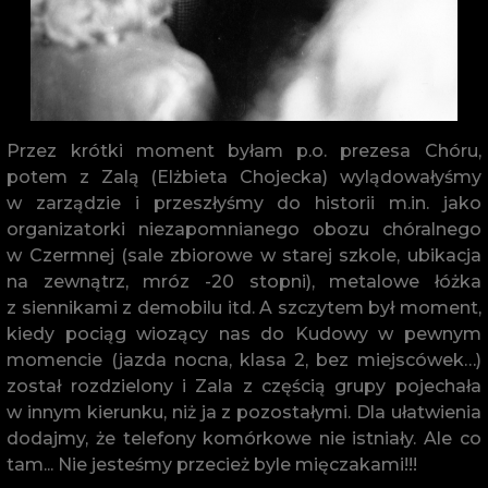
Przez krótki moment byłam p.o. prezesa Chóru,
potem z Zalą (Elżbieta Chojecka) wylądowałyśmy
w zarządzie i przeszłyśmy do historii m.in. jako
organizatorki niezapomnianego obozu chóralnego
w Czermnej (sale zbiorowe w starej szkole, ubikacja
na zewnątrz, mróz -20 stopni), metalowe łóżka
z siennikami z demobilu itd. A szczytem był moment,
kiedy pociąg wiozący nas do Kudowy w pewnym
momencie (jazda nocna, klasa 2, bez miejscówek…)
został rozdzielony i Zala z częścią grupy pojechała
w innym kierunku, niż ja z pozostałymi. Dla ułatwienia
dodajmy, że telefony komórkowe nie istniały. Ale co
tam... Nie jesteśmy przecież byle mięczakami!!!