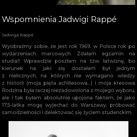
Wspomnienia Jadwigi Rappé
Jadwiga Rappé
Wyobraźmy sobie, że jest rok 1969. w Polsce rok po
wydarzeniach marcowych. Zdałam egzamin na
studia!! Wprawdzie poszłam na tzw. łatwiznę, bo
kierunek na jaki się dostałam był jednym
z nielicznych, na których nie wymagano wiedzy
z historii (moja pięta achillesowa…) i moja kresowa
Rodzina była raczej niezadowolona z mojego wyboru,
ale i tak byłam absolutnie upojona faktem, że jako
17,5-latka mogę wyjechać do Warszawy, próbować
samodzielności i delektować się życiem studenckim.