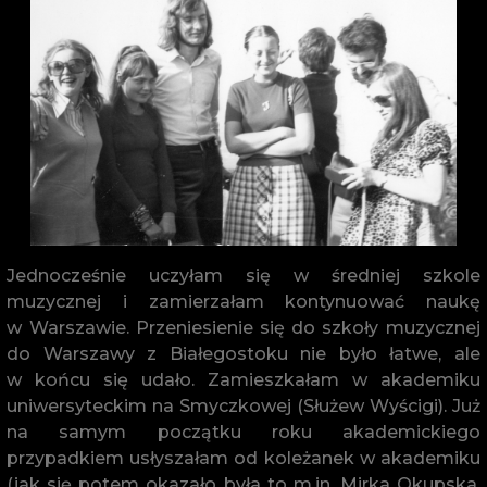
Jednocześnie uczyłam się w średniej szkole
muzycznej i zamierzałam kontynuować naukę
w Warszawie. Przeniesienie się do szkoły muzycznej
do Warszawy z Białegostoku nie było łatwe, ale
w końcu się udało. Zamieszkałam w akademiku
uniwersyteckim na Smyczkowej (Służew Wyścigi). Już
na samym początku roku akademickiego
przypadkiem usłyszałam od koleżanek w akademiku
(jak się potem okazało była to m.in. Mirka Okupska,