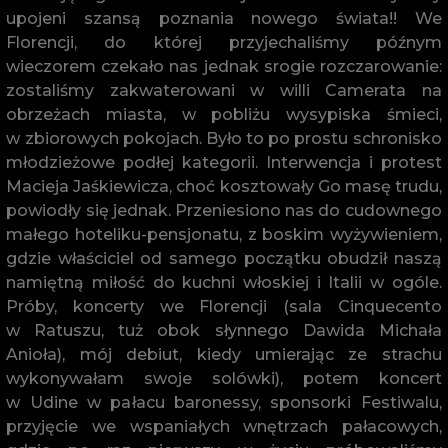
upojeni szansą poznania nowego świata!! We
Florencji, do której przyjechaliśmy późnym
wieczorem czekało nas jednak srogie rozczarowanie:
zostaliśmy zakwaterowani w willi Camerata na
obrzeżach miasta, w pobliżu wysypiska śmieci,
w zbiorowych pokojach. Było to po prostu schronisko
młodzieżowe podłej kategorii. Interwencja i protest
Macieja Jaśkiewicza, choć kosztowały Go masę trudu,
powiodły się jednak. Przeniesiono nas do cudownego
małego hoteliku-pensjonatu, z boskim wyżywieniem,
gdzie właściciel od samego początku obudził naszą
namiętną miłość do kuchni włoskiej i Italii w ogóle.
Próby, koncerty we Florencji (sala Cinquecento
w Ratuszu, tuż obok słynnego Dawida Michała
Anioła), mój debiut, kiedy umierając ze strachu
wykonywałam swoje solówki), potem koncert
w Udine w pałacu baronessy, sponsorki Festiwalu,
przyjęcie we wspaniałych wnętrzach pałacowych,