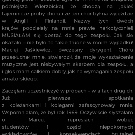
późniejsza Wierzbicka), że chodzą na jakieś
tajemnicze próby chóru i że ten chór był na wyjeździe
w Anglii i Finlandii. Nazwy tych dwóch
krajów podziałały na mnie prawie narkotycznie!!
MUSIAŁAM się dostać do tego zespołu. Jak się
okazało – nie było to takie trudne w moim wypadku!
Maciej Jaśkiewicz, ówczesny dyrygent Chóru
przesłuchał mnie, stwierdził, że moje wykształcenie
muzyczne jest niebywałym skarbem dla zespołu, a
i głos mam całkiem dobry, jak na wymagania zespołu
amatorskiego.
Zaczęłam uczestniczyć w próbach – w altach drugich.
Już pierwsze spotkania
z koleżankami i kolegami zafascynowały mnie.
Wspomniałam, że był rok 1969. Oczywiście słyszałam
o Marcu, represjach wobec
studentów i części niepokornych
wykładowców i konsekwencjach brutalnej