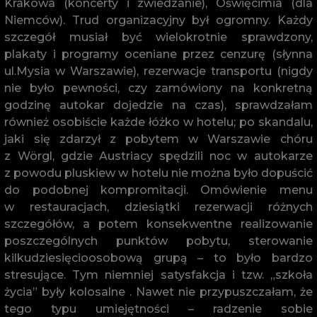
Krakowa (koncerty i zwiedzanie), Oświęcimia (dla
Niemców). Trud organizacyjny był ogromny. Każdy
szczegół musiał być wielokrotnie sprawdzony,
plakaty i programy oceniane przez cenzurę (słynna
ul.Mysia w Warszawie), rezerwacje transportu (nigdy
nie było pewności, czy zamówiony na konkretną
godzinę autokar dojedzie na czas), sprawdzałam
również osobiście każde łóżko w hotelu; po skandalu,
jaki się zdarzył z pobytem w Warszawie chóru
z Wörgl, gdzie Austriacy spędzili noc w autokarze
z powodu pluskiew w hotelu nie można było dopuścić
do podobnej kompromitacji. Omówienie menu
w restauracjach, dziesiątki rezerwacji różnych
szczegółów, a potem konsekwentne realizowanie
poszczególnych punktów pobytu, sterowanie
kilkudziesięcioosobową grupą – to było bardzo
stresujące. Tym niemniej satysfakcja i tzw. „szkoła
życia” były kolosalne . Nawet nie przypuszczałam, że
tego typu umiejętności – radzenie sobie