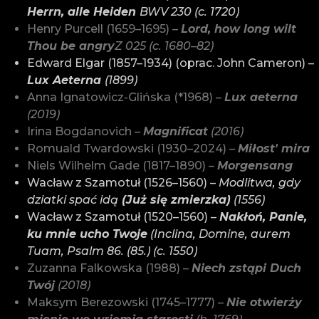
Herrn, alle Heiden
BWV 230 (c. 1720)
Henry Purcell (1659–1695) –
Lord, how long wilt
Thou be angry
Z 025 (c. 1680–82)
Edward Elgar (1857–1934) (oprac. John Cameron) –
Lux Aeterna
(1899)
Anna Ignatowicz-Glińska (*1968) –
Lux aeterna
(2019)
Irina Bogdanovich –
Magnificat
(2016)
Romuald Twardowski (1930–2024) –
Miłost' mira
Niels Wilhelm Gade (1817–1890) –
Morgensang
Wacław z Szamotuł (1526–1560) –
Modlitwa, gdy
dziatki spać idą
(Już się zmierzka)
(1556)
Wacław z Szamotuł (1520–1560) –
Nakłoń, Panie,
ku mnie ucho Twoje
(Inclina, Domine, aurem
Tuam, Psalm 86. (85.) (c. 1550)
Zuzanna Falkowska (1988) –
Niech zstąpi Duch
Twój
(2018)
Maksym Berezowski (1745–1777) –
Nie otwierży