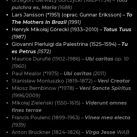
Grzegorz Gerwazy Gorczycki (1665–1734) –
Tota
pulchra es, Maria
(1688)
Lars Jansson (*1951) (oprac. Gunnar Eriksson) –
To
The Mothers In Brazil
(1991)
Henryk Mikołaj Górecki (1933–2010) –
Totus Tuus
(1987)
Giovanni Pierluigi da Palestrina (1525–1594) –
Tu
es Petrus
(1572)
Maurice Duruflé (1902–1986) –
Ubi caritas
op. 10
(1960)
Paul Mealor (*1975) –
Ubi caritas
(2011)
Stanisław Moniuszko (1819–1872) –
Veni Creator
Miłosz Bembinow (*1978) –
Veni Sancte Spiritus
(1996/2009)
Mikołaj Zieleński (1550–1615) –
Viderunt omnes
fines terrae
Francis Poulenc (1899–1963) –
Vinea mea electa
(1939)
Anton Bruckner (1824–1826) –
Virga Jesse
WAB