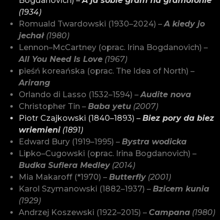
Bogdanovich) –
A ja sobie gram na gramofonie
(1934)
Romuald Twardowski (1930–2024) –
A kiedy jo
jechał
(1980)
Lennon–McCartney (oprac. Irina Bogdanovich) –
All You Need Is Love
(1967)
pieśń koreańska (oprac. The Idea of North) –
Arirang
Orlando di Lasso (1532–1594) –
Audite nova
Christopher Tin –
Baba yetu
(2007)
Piotr Czajkowski (1840–1893) –
Biez pory da biez
wriemieni
(1891)
Edward Bury (1919–1995) –
Bystra wodicka
Lipko–Cugowski (oprac. Irina Bogdanovich) –
Budka Suflera Medley
(2014)
Mia Makaroff (*1970) –
Butterfly
(2001)
Karol Szymanowski (1882–1937) –
Bzicem kunia
(1929)
Andrzej Koszewski (1922–2015) –
Campana
(1980)