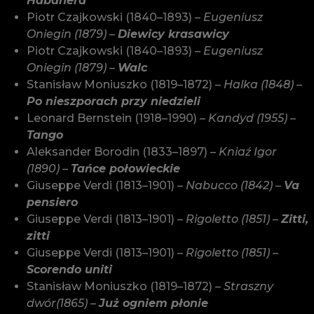
Habanera
Piotr Czajkowski (1840–1893) –
Eugeniusz
Oniegin (1879) –
Diewicy krasawicy
Piotr Czajkowski (1840–1893) –
Eugeniusz
Oniegin (1879) –
Walc
Stanisław Moniuszko (1819–1872) –
Halka (1848) –
Po nieszporach przy niedzieli
Leonard Bernstein (1918–1990) –
Kandyd (1955) –
Tango
Aleksander Borodin (1833–1897) –
Kniaź Igor
(1890) –
Tańce połowieckie
Giuseppe Verdi (1813–1901) –
Nabucco (1842) –
Va
pensiero
Giuseppe Verdi (1813–1901) –
Rigoletto (1851) –
Zitti,
zitti
Giuseppe Verdi (1813–1901) –
Rigoletto (1851) –
Scorendo uniti
Stanisław Moniuszko (1819–1872) –
Straszny
dwór(1865) –
Już ogniem płonie