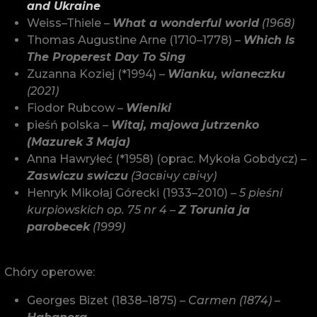
and Ukraine
Weiss–Thiele –
What a wonderful world
(1968)
Thomas Augustine Arne (1710–1778) –
Which Is
The Properest Day To Sing
Zuzanna Koziej (*1994) –
Wianku, wianeczku
(2021)
Fiodor Rubcow –
Wieniki
pieśń polska –
Witaj, majowa jutrzenko
(Mazurek 3 Maja)
Anna Hawryłeć (*1958) (oprac. Mykoła Gobdycz) –
Zaswiczu swiczu
(Засвічу свічу)
Henryk Mikołaj Górecki (1933–2010) –
5 pieśni
kurpiowskich op. 75 nr 4 –
Z Torunia ja
parobecek
(1999)
Chóry operowe:
Georges Bizet (1838–1875) –
Carmen (1874) –