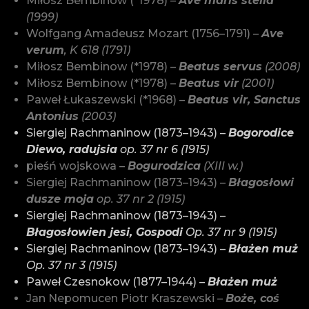
Miłosz Bembinow (*1978) –
Ave maris stella
(1999)
Wolfgang Amadeusz Mozart (1756–1791) –
Ave
verum
, K 618 (1791)
Miłosz Bembinow (*1978) –
Beatus servus
(2008)
Miłosz Bembinow (*1978) –
Beatus vir
(2001)
Paweł Łukaszewski (*1968) –
Beatus vir, Sanctus
Antonius
(2003)
Siergiej Rachmaninow (1873–1943) –
Bogorodice
Diewo, radujsia
op. 37 nr 6 (1915)
pieśń wojskowa –
Bogurodzica
(XIII w.)
Siergiej Rachmaninow (1873–1943) –
Błagosłowi
dusze moja
op. 37 nr 2 (1915)
Siergiej Rachmaninow (1873–1943) –
Błagosłowien jesi, Gospodi
Op. 37 nr 9 (1915)
Siergiej Rachmaninow (1873–1943) –
Błażen muż
Op. 37 nr 3 (1915)
Paweł Czesnokow (1877–1944) –
Błażen muż
Jan Nepomucen Piotr Kraszewski –
Boże, coś