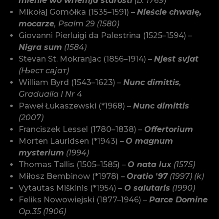
mienie wo wriemja starosti
(b. 1769)
Mikołaj Gomółka (1535–1591) –
Nieście chwałę,
mocarze
, Psalm 29 (1580)
Giovanni Pierluigi da Palestrina (1525–1594) –
Nigra sum
(1584)
Stevan St. Mokranjac (1856–1914) –
Njest svjat
(Њест свјат)​
William Byrd (1543–1623) –
Nunc dimittis
,
Gradualia I Nr 4
Paweł Łukaszewski (*1968) –
Nunc dimittis
(2007)
Franciszek Lessel (1780–1838) –
Offertorium
Morten Lauridsen (*1943) –
O magnum
mysterium
(1994)
Thomas Tallis (1505–1585) –
O nata lux
(1575)
Miłosz Bembinow (*1978) –
Oratio '97
(1997) (k)
Vytautas Miškinis (*1954) –
O salutaris
(1990)
Feliks Nowowiejski (1877–1946) –
Parce Domine
Op.35 (1906)