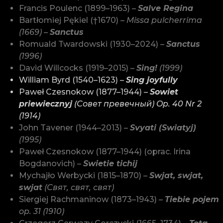
Francis Poulenc (1899–1963) –
Salve Regina
Bartłomiej Pękiel (†1670) –
Missa pulcherrima
(1669) –
Sanctus
Romuald Twardowski (1930–2024) –
Sanctus
(1996)
David Willcocks (1919–2015) –
Sing!
(1999)
William Byrd (1540–1623) –
Sing joyfully
Paweł Czesnokow (1877–1944) –
Sowiet
priewiecznyj
(Совет превечный) Op. 40 Nr 2
(1914)
John Tavener (1944–2013) –
Svyati (Swiatyj)
(1995)
Paweł Czesnokow (1877–1944) (oprac. Irina
Bogdanovich) –
Swietie tichij
Mychajło Werbycki (1815–1870) –
Swjat, swjat,
swjat
(Свят, свят, свят)
Siergiej Rachmaninow (1873–1943) –
Tiebie pojem
op. 31 (1910)