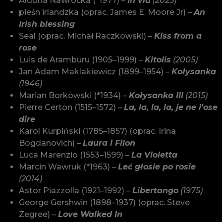
Aldona Nawrocka (*1977) –
In via
(2025)
pieśn irlandzka (oprac. James E. Moore Jr) –
An
Irish blessing
Seal (oprac. Michał Raczkowski) –
Kiss from a
rose
Luis de Aramburu (1905–1999) –
Kitolis
(2005)
Jan Adam Maklakiewicz (1899–1954) –
Kołysanka
(1946)
Marian Borkowski (*1934) –
Kołysanka III
(2015)
Pierre Certon (1515–1572) –
La, la, la, la, je ne l'ose
dire
Karol Kurpiński (1785–1857) (oprac. Irina
Bogdanovich) –
Laura i Filon
Luca Marenzio (1553–1599) –
La Violetta
Marcin Wawruk (*1963) –
Leć głosie po rosie
(2014)
Astor Piazzolla (1921–1992) –
Libertango
(1975)
George Gershwin (1898–1937) (oprac. Steve
Zegree) –
Love Walked In