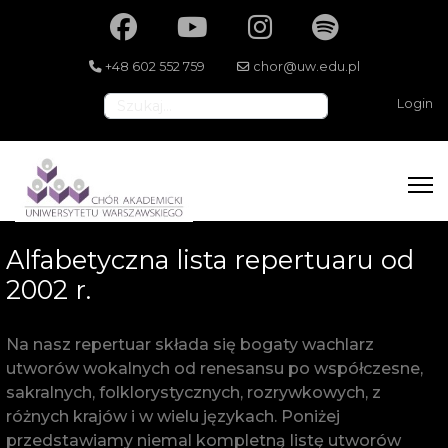
+48 602 552 759
chor@uw.edu.pl
Szukaj
Login
Alfabetyczna lista repertuaru od
2002 r.
Na nasz repertuar składa się bogaty wachlarz
utworów wokalnych od renesansu po współczesne,
sakralnych, folklorystycznych, rozrywkowych, z
różnych krajów i w wielu językach. Poniżej
przedstawiamy niemal kompletną listę utworów