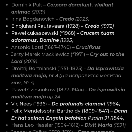
Dominik Puk –
Corpora dormiunt, vigilant
animae
(2019)
Irina Bogdanovich –
Credo
(2023)
Einojuhani Rautavaara (1928) –
Credo
(1972)
Paweł Łukaszewski (*1968) –
Crucem tuam
adoramus, Domine
(1995)
Antonio Lotti (1667–1740) –
Crucifixus
Jerzy Marek Mackiewicz (*1971) –
Cry out to the
Lord
(2019)
Dmitrij Bortnianski (1751–1825) –
Da isprawitsia
molitwa moja, nr 3
(Да исправится молитва
моя, № 3)
Paweł Czesnokow (1877–1944) –
Da isprawitsia
molitwa moja
op.24
Vic Nees (1936) –
De profundis clamavi
(1964)
Felix Mendelssohn Bartholdy (1809–1847) –
Denn
Er hat seinen Engeln befohlen
Psalm 91 (1844)
Hans Leo Hassler (1564–1612) –
Dixit Maria
(1591)