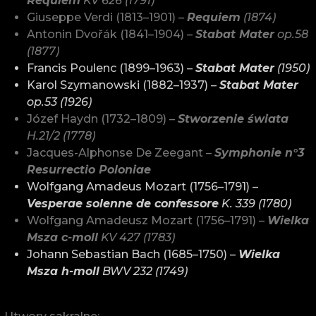
Requiem
KV 626 (1791)
Giuseppe Verdi (1813–1901) –
Requiem
(1874)
Antonin Dvořák (1841–1904) –
Stabat Mater
op.58
(1877)
Francis Poulenc (1899–1963) –
Stabat Mater
(1950)
Karol Szymanowski (1882–1937) –
Stabat Mater
op.53 (1926)
Józef Haydn (1732–1809) –
Stworzenie świata
H.21/2 (1778)
Jacques-Alphonse De Zeegant –
Symphonie n°3
Resurrectio Poloniae
Wolfgang Amadeus Mozart (1756–1791) –
Vesperae solenne de confessore
K. 339 (1780)
Wolfgang Amadeusz Mozart (1756–1791) –
Wielka
Msza c-moll
KV 427 (1783)
Johann Sebastian Bach (1685–1750) –
Wielka
Msza h-moll
BWV 232 (1749)