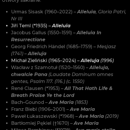
Utwory sakralne:
Urmas Sisask (1960–2022) –
Alleluia
, Gloria Patri,
Nr III
Jiří Teml (*1935) –
Alleluia
Jacobus Gallus (1550–1591) –
Alleluia In
Resurrectione
Georg Friedrich Händel (1685–1759) –
Mesjasz
(1741) –
Alleluja
Michał Zieliński (1965–2024) –
Alleluja
(1996)
Wacław z Szamotuł (1520–1560) –
Alleluja,
chwalcie Pana
(Laudate Dominum omnes
gentes, Psalm 117. (116.) (c. 1550)
René Clausen (*1953) –
All That Hath Life &
Breath Praise Ye the Lord
Bach–Gounod –
Ave Maria
(1853)
Franz Biebl (1906–2001) –
Ave Maria
Paweł Łukaszewski (*1968) –
Ave Maria
(2019)
Bartłomiej Pękiel (†1670) –
Ave Maria