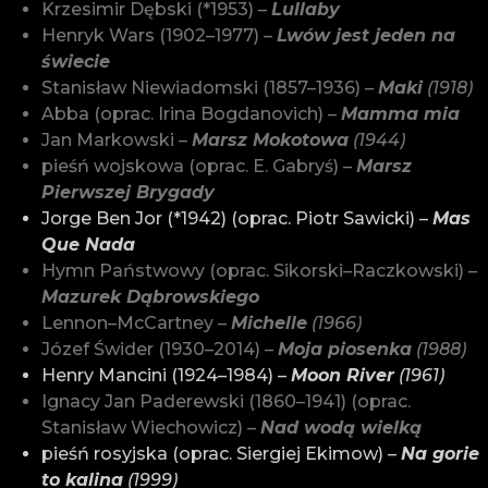
Krzesimir Dębski (*1953) –
Lullaby
Henryk Wars (1902–1977) –
Lwów jest jeden na
świecie
Stanisław Niewiadomski (1857–1936) –
Maki
(1918)
Abba (oprac. Irina Bogdanovich) –
Mamma mia
Jan Markowski –
Marsz Mokotowa
(1944)
pieśń wojskowa (oprac. E. Gabryś) –
Marsz
Pierwszej Brygady
Jorge Ben Jor (*1942) (oprac. Piotr Sawicki) –
Mas
Que Nada
Hymn Państwowy (oprac. Sikorski–Raczkowski) –
Mazurek Dąbrowskiego
Lennon–McCartney –
Michelle
(1966)
Józef Świder (1930–2014) –
Moja piosenka
(1988)
Henry Mancini (1924–1984) –
Moon River
(1961)
Ignacy Jan Paderewski (1860–1941) (oprac.
Stanisław Wiechowicz) –
Nad wodą wielką
pieśń rosyjska (oprac. Siergiej Ekimow) –
Na gorie
to kalina
(1999)