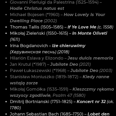
Giovanni Pierluigi da Palestrina (1525–1594) –
Hodie Christus natus est
Michael Bojesen (*1960) –
How Lovely Is Your
Dwelling Place
(2002)
Thomas Tallis (1505–1585) –
If Ye Love Me
(c. 1558)
Mikołaj Zieleński (1550–1615) –
In Monte Oliveti
(1611)
Irina Bogdanovich –
Iże chieruwimy
(Херувимская песнь) (2018)
Hilarión Eslava y Elizondo –
Jesu dulcis memoria
Jan Krutul (*1987) –
Jubilate Deo
(2021)
Paweł Łukaszewski (*1968) –
Jubilate Deo
(2003)
Stanisław Moniuszko (1819–1872) –
Kiedy ranne
wstają zorze
Mikołaj Gomółka (1535–1591) –
Kleszczmy rękoma
wszyscy zgodliwie
, Psalm 47 (1580)
Dmitrij Bortnianski (1751–1825) –
Koncert nr 32
(ok.
1780)
Johann Sebastian Bach (1685–1750) –
Lobet den