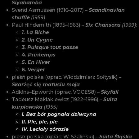
Siyahamba
Svend Asmussen (1916–2017) –
Scandinavian
shuffle
(1959)
Paul Hindemith (1895–1963) –
Six Chansons
(1939)
:
1. La Biche
2. Un Cygne
3. Puisque tout passe
4. Printemps
5. En Hiver
6. Verger
pieśń polska (oprac. Włodzimierz Sołtysik) –
Skarżęć się matusiu moja
Adkins–Epworth (oprac. VOCES8) –
Skyfall
Tadeusz Maklakiewicz (1922–1996) –
Suita
kurpiowska
(1955)
:
I. Bez bór pognała dziwcyna
II. Ple, ple, ple
IV. Lecioły zórazie
pieśń polska (oprac. W. Szaliński) –
Suita Śląska