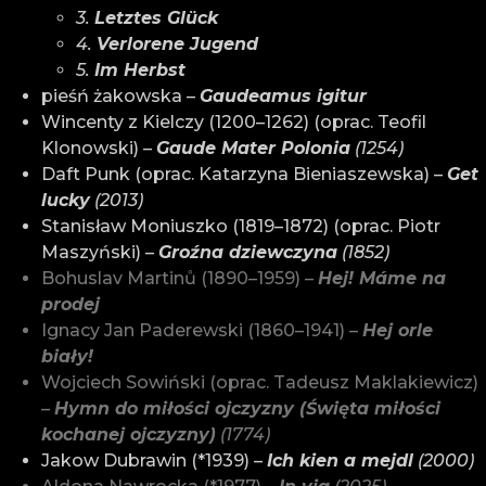
3.
Letztes Glück
4.
Verlorene Jugend
5.
Im Herbst
pieśń żakowska –
Gaudeamus igitur
Wincenty z Kielczy (1200–1262) (oprac. Teofil
Klonowski) –
Gaude Mater Polonia
(1254)
Daft Punk (oprac. Katarzyna Bieniaszewska) –
Get
lucky
(2013)
Stanisław Moniuszko (1819–1872) (oprac. Piotr
Maszyński) –
Groźna dziewczyna
(1852)
Bohuslav Martinů (1890–1959) –
Hej! Máme na
prodej
Ignacy Jan Paderewski (1860–1941) –
Hej orle
biały!
Wojciech Sowiński (oprac. Tadeusz Maklakiewicz)
–
Hymn do miłości ojczyzny (Święta miłości
kochanej ojczyzny)
(1774)
Jakow Dubrawin (*1939) –
Ich kien a mejdl
(2000)