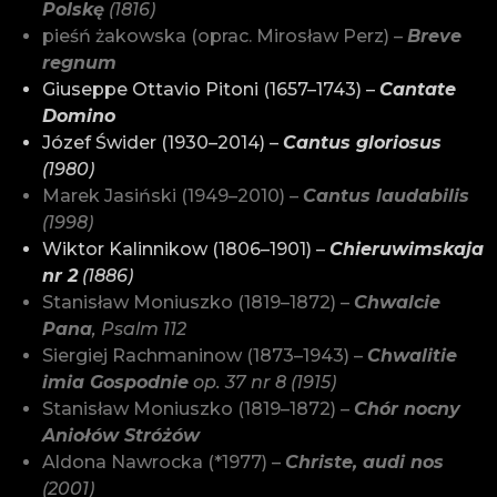
Polskę
(1816)
pieśń żakowska (oprac. Mirosław Perz) –
Breve
regnum
Giuseppe Ottavio Pitoni (1657–1743) –
Cantate
Domino
Józef Świder (1930–2014) –
Cantus gloriosus
(1980)
Marek Jasiński (1949–2010) –
Cantus laudabilis
(1998)
Wiktor Kalinnikow (1806–1901) –
Chieruwimskaja
nr 2
(1886)
Stanisław Moniuszko (1819–1872) –
Chwalcie
Pana
, Psalm 112
Siergiej Rachmaninow (1873–1943) –
Chwalitie
imia Gospodnie
op. 37 nr 8 (1915)
Stanisław Moniuszko (1819–1872) –
Chór nocny
Aniołów Stróżów
Aldona Nawrocka (*1977) –
Christe, audi nos
(2001)