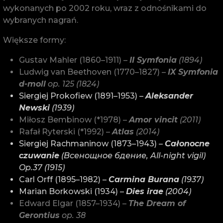
wykonanych po 2002 roku, wraz z odnośnikami do
wybranych nagrań.
Większe formy:
Gustav Mahler (1860–1911) –
II Symfonia
(1894)
Ludwig van Beethoven (1770–1827) –
IX Symfonia
d-moll
op. 125 (1824)
Siergiej Prokofiew (1891–1953) –
Aleksander
Newski
(1939)
Miłosz Bembinow (*1978) –
Amor vincit
(2011)
Rafał Ryterski (*1992) –
Atlas
(2014)
Siergiej Rachmaninow (1873–1943) –
Całonocne
czuwanie
(Всенощное бдение, All-night vigil)
Op.37 (1915)
Carl Orff (1895–1982) –
Carmina Burana
(1937)
Marian Borkowski (1934) –
Dies irae
(2004)
Edward Elgar (1857–1934) –
The Dream of
Gerontius
op. 38