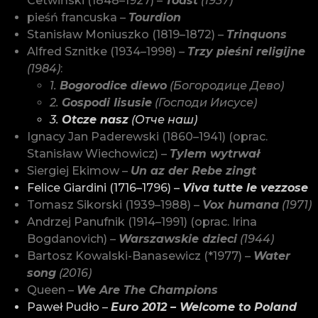
Cetwiński (1848–1927) –
Toast
(1937)
pieśń francuska –
Tourdion
Stanisław Moniuszko (1819–1872) –
Trinquons
Alfred Sznitke (1934–1998) –
Trzy pieśni religijne
(1984)
:
1.
Bogorodice diewo
(Богородице Дево)
2.
Gospodi Iisusie
(Господи Иисусе)
3.
Otcze nasz
(Отче наш)
Ignacy Jan Paderewski (1860–1941) (oprac.
Stanisław Wiechowicz) –
Tylem wytrwał
Siergiej Ekimow –
Un az der Rebe zingt
Felice Giardini (1716–1796) –
Viva tutte le vezzose
Tomasz Sikorski (1939–1988) –
Vox humana
(1971)
Andrzej Panufnik (1914–1991) (oprac. Irina
Bogdanovich) –
Warszawskie dzieci
(1944)
Bartosz Kowalski-Banasewicz (*1977) –
Water
song
(2016)
Queen –
We Are The Champions
Paweł Pudło –
Euro 2012 – Welcome to Poland