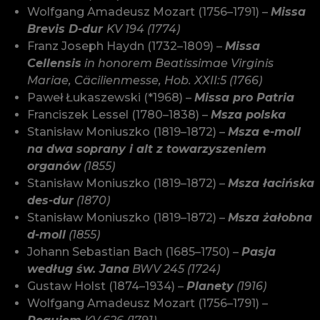
Wolfgang Amadeusz Mozart (1756–1791) –
Missa
Brevis D-dur
KV 194 (1774)
Franz Joseph Haydn (1732–1809) –
Missa
Cellensis
in honorem Beatissimae Virginis
Mariae, Cäcilienmesse, Hob. XXII:5 (1766)
Paweł Łukaszewski (*1968) –
Missa pro Patria
Franciszek Lessel (1780–1838) –
Msza polska
Stanisław Moniuszko (1819–1872) –
Msza e-moll
na dwa soprany i alt z towarzyszeniem
organów
(1855)
Stanisław Moniuszko (1819–1872) –
Msza łacińska
des-dur
(1870)
Stanisław Moniuszko (1819–1872) –
Msza żałobna
d-moll
(1855)
Johann Sebastian Bach (1685–1750) –
Pasja
według św. Jana
BWV 245 (1724)
Gustaw Holst (1874–1934) –
Planety
(1916)
Wolfgang Amadeusz Mozart (1756–1791) –