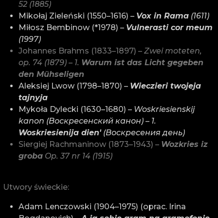
52 (1885)
Mikołaj Zieleński (1550–1616) –
Vox in Rama
(1611)
Miłosz Bembinow (*1978) –
Vulnerasti cor meum
(1997)
Johannes Brahms (1833–1897) –
Zwei moteten,
op. 74 (1879) – 1.
Warum ist das Licht gegeben
den Mühseligen
Aleksiej Lwow (1798–1870) –
Wieczieri twojeja
tajnyja
Mykoła Dylecki (1630–1680) –
Woskriesienskij
kanon (Воскресенский канон) – 1.
Woskriesienija dien'
(Воскресения день)
Siergiej Rachmaninow (1873–1943) –
Wozkries iz
groba
Op. 37 nr 14 (1915)
Utwory świeckie:
Adam Lenczowski (1904–1975) (oprac. Irina