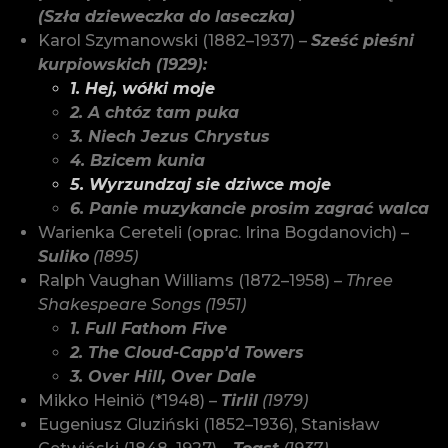
(Szła dzieweczka do laseczka)
Karol Szymanowski (1882–1937) –
Sześć pieśni
kurpiowskich (1929):
1. Hej, wółki moje
2. A chtóz tam puka
3. Niech Jezus Chrystus
4. Bzicem kunia
5. Wyrzundzaj sie dziwce moje
6. Panie muzykancie prosim zagrać walca
Warienka Cereteli (oprac. Irina Bogdanovich) –
Suliko
(1895)
Ralph Vaughan Williams (1872–1958) –
Three
Shakespeare Songs (1951)
1. Full Fathom Five
2. The Cloud-Capp'd Towers
3. Over Hill, Over Dale
Mikko Heiniö (*1948) –
Tirlil
(1979)
Eugeniusz Gluziński (1852–1936), Stanisław