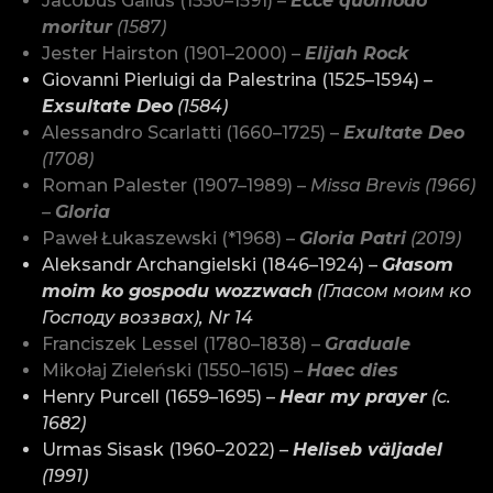
Jacobus Gallus (1550–1591) –
Ecce quomodo
moritur
(1587)
Jester Hairston (1901–2000) –
Elijah Rock
Giovanni Pierluigi da Palestrina (1525–1594) –
Exsultate Deo
(1584)
Alessandro Scarlatti (1660–1725) –
Exultate Deo
(1708)
Roman Palester (1907–1989) –
Missa Brevis (1966)
–
Gloria
Paweł Łukaszewski (*1968) –
Gloria Patri
(2019)
Aleksandr Archangielski (1846–1924) –
Głasom
moim ko gospodu wozzwach
(Гласом моим ко
Господу воззвах), Nr 14
Franciszek Lessel (1780–1838) –
Graduale
Mikołaj Zieleński (1550–1615) –
Haec dies
Henry Purcell (1659–1695) –
Hear my prayer
(c.
1682)
Urmas Sisask (1960–2022) –
Heliseb väljadel
(1991)