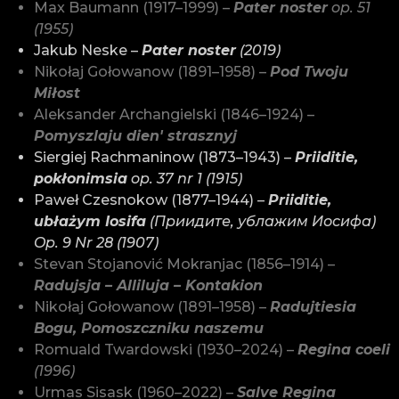
Max Baumann (1917–1999) –
Pater noster
op. 51
(1955)
Jakub Neske –
Pater noster
(2019)
Nikołaj Gołowanow (1891–1958) –
Pod Twoju
Miłost
Aleksander Archangielski (1846–1924) –
Pomyszlaju dien' strasznyj
Siergiej Rachmaninow (1873–1943) –
Priiditie,
pokłonimsia
op. 37 nr 1 (1915)
Paweł Czesnokow (1877–1944) –
Priiditie,
ubłażym Iosifa
(Приидите, ублажим Иосифа)
Op. 9 Nr 28 (1907)
Stevan Stojanović Mokranjac (1856–1914) –
Radujsja – Alliluja – Kontakion
Nikołaj Gołowanow (1891–1958) –
Radujtiesia
Bogu, Pomoszczniku naszemu
Romuald Twardowski (1930–2024) –
Regina coeli
(1996)
Urmas Sisask (1960–2022) –
Salve Regina