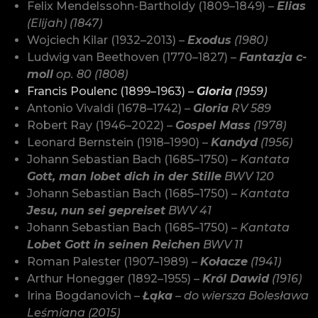
Felix Mendelssohn-Bartholdy (1809–1849) –
Elias
(Elijah) (1847)
Wojciech Kilar (1932–2013) –
Exodus
(1980)
Ludwig van Beethoven (1770–1827) –
Fantazja c-
moll
op. 80 (1808)
Francis Poulenc (1899–1963) –
Gloria
(1959)
Antonio Vivaldi (1678–1742) –
Gloria
RV 589
Robert Ray (1946–2022) –
Gospel Mass
(1978)
Leonard Bernstein (1918–1990) –
Kandyd
(1956)
Johann Sebastian Bach (1685–1750) –
Kantata
Gott, man lobet dich in der Stille
BWV 120
Johann Sebastian Bach (1685–1750) –
Kantata
Jesu, nun sei gepreiset
BWV 41
Johann Sebastian Bach (1685–1750) –
Kantata
Lobet Gott in seinen Reichen
BWV 11
Roman Palester (1907–1989) –
Kołacze
(1941)
Arthur Honegger (1892–1955) –
Król Dawid
(1916)
Irina Bogdanovich –
Łąka
– do wiersza Bolesława
Leśmiana (2015)