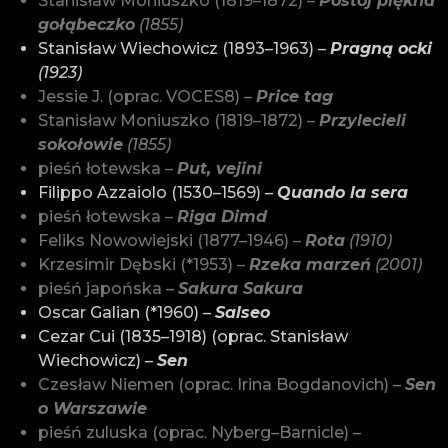
Stanisław Moniuszko (1819–1872) –
Postój piękna
gołąbeczko
(1855)
Stanisław Wiechowicz (1893–1963) –
Pragną ocki
(1923)
Jessie J. (oprac. VOCES8) –
Price tag
Stanisław Moniuszko (1819–1872) –
Przylecieli
sokołowie
(1855)
pieśń łotewska –
Put, vejini
Filippo Azzaiolo (1530–1569) –
Quando la sera
pieśń łotewska –
Riga Dimd
Feliks Nowowiejski (1877–1946) –
Rota
(1910)
Krzesimir Dębski (*1953) –
Rzeka marzeń
(2001)
pieśń japońska –
Sakura Sakura
Oscar Galian (*1960) –
Salseo
Cezar Cui (1835–1918) (oprac. Stanisław
Wiechowicz) –
Sen
Czesław Niemen (oprac. Irina Bogdanovich) –
Sen
o Warszawie
pieśń zuluska (oprac. Nyberg–Barnicle) –