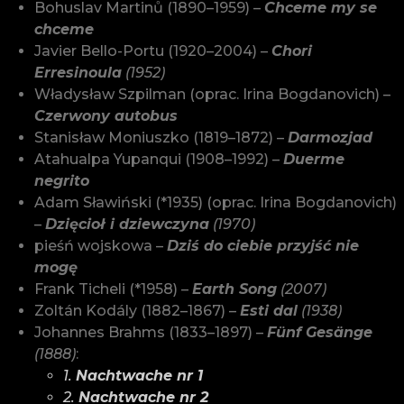
Bohuslav Martinů (1890–1959) –
Chceme my se
chceme
Javier Bello-Portu (1920–2004) –
Chori
Erresinoula
(1952)
Władysław Szpilman (oprac. Irina Bogdanovich) –
Czerwony autobus
Stanisław Moniuszko (1819–1872) –
Darmozjad
Atahualpa Yupanqui (1908–1992) –
Duerme
negrito
Adam Sławiński (*1935) (oprac. Irina Bogdanovich)
–
Dzięcioł i dziewczyna
(1970)
pieśń wojskowa –
Dziś do ciebie przyjść nie
mogę
Frank Ticheli (*1958) –
Earth Song
(2007)
Zoltán Kodály (1882–1867) –
Esti dal
(1938)
Johannes Brahms (1833–1897) –
Fünf Gesänge
(1888)
:
1.
Nachtwache nr 1
2.
Nachtwache nr 2